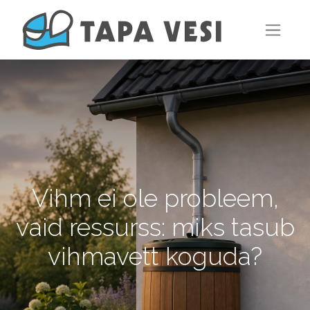
Vihm ei ole probleem,
vaid ressurss: miks tasub
vihmavett koguda?