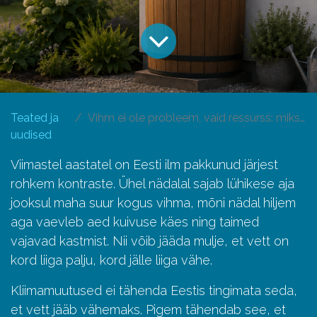
Teated ja
Vihm ei ole probleem, vaid ressurss: miks tasub vihmavett koguda?
uudised
Viimastel aastatel on Eesti ilm pakkunud järjest
rohkem kontraste. Ühel nädalal sajab lühikese aja
jooksul maha suur kogus vihma, mõni nädal hiljem
aga vaevleb aed kuivuse käes ning taimed
vajavad kastmist. Nii võib jääda mulje, et vett on
kord liiga palju, kord jälle liiga vähe.
Kliimamuutused ei tähenda Eestis tingimata seda,
et vett jääb vähemaks. Pigem tähendab see, et