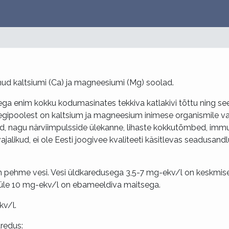
ud kaltsiumi (Ca) ja magneesiumi (Mg) soolad.
a enim kokku kodumasinates tekkiva katlakivi tõttu ning see
egipoolest on kaltsium ja magneesium inimese organismile vaj
id, nagu närviimpulsside ülekanne, lihaste kokkutõmbed, imm
alikud, ei ole Eesti joogivee kvaliteeti käsitlevas seadusand
n pehme vesi. Vesi üldkaredusega 3,5-7 mg-ekv/l on keskmis
 üle 10 mg-ekv/l on ebameeldiva maitsega.
kv/l.
redus: