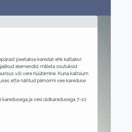
pärast peetakse karedat ehk katlakivi
alikud elemendid, milleta osutuksid
uunsus või vere hüübimine. Kuna kaltsium
luses ette nähtud piirnormi vee kareduse
e karedusega ja vesi üldkaredusega 7-10