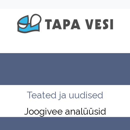
tevõttest
Hinnakiri
Kontakt
Arendustegevus 
Teated ja uudised
Joogivee analüüsid