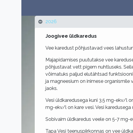
2026
Joogivee üldkaredus
​
Vee karedust põhjustavad vees lahustun
Majapidamises puututakse vee kareduseg
põhjustavat vett pigem nuhtluseks. Sell
võimatuks paljud elutähtsad funktsioon
ja magneesium on inimese organismile vaj
jaoks.
Vesi üldkaredusega kuni 3,5 mg-ekv/l o
mg-ekv/l on kare vesi. Vesi karedusega
Sobivaim üldkaredus veele on 5-7 mg-e
Tapa Vesi teenuspiirkonnas on vee üldka