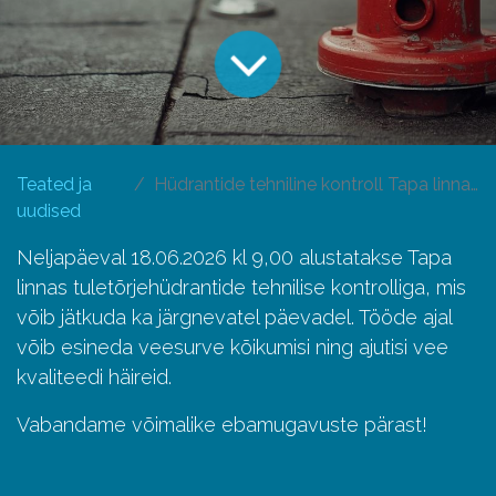
Teated ja
Hüdrantide tehniline kontroll Tapa linnas 18.06.2026.a.
uudised
Neljapäeval 18.06.2026 kl 9,00 alustatakse Tapa
linnas tuletõrjehüdrantide tehnilise kontrolliga, mis
võib jätkuda ka järgnevatel päevadel. Tööde ajal
võib esineda veesurve kõikumisi ning ajutisi vee
kvaliteedi häireid.
Vabandame võimalike ebamugavuste pärast!